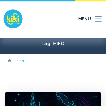
Vai
al
contenuto
MENU
Tag:
FIFO
FIFO