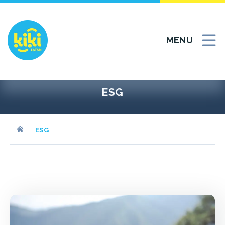
Vai
al
contenuto
MENU
ESG
ESG