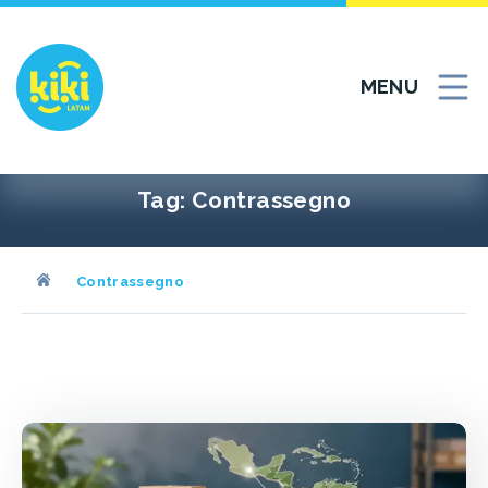
Vai
al
contenuto
MENU
Tag:
Contrassegno
Contrassegno