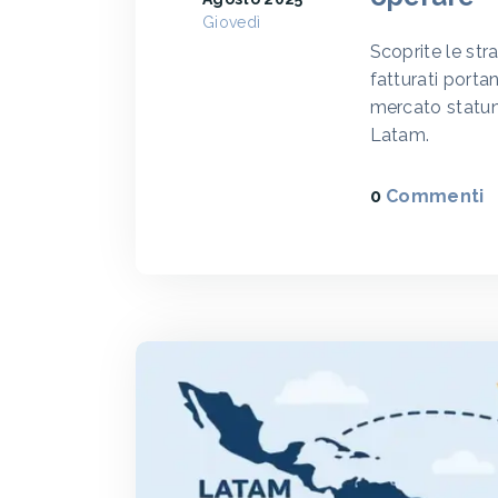
Giovedì
Scoprite le stra
fatturati porta
mercato statuni
Latam.
0
Commenti