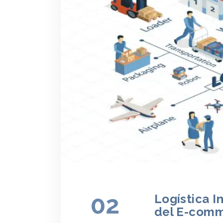
02
Logística I
del E-comm