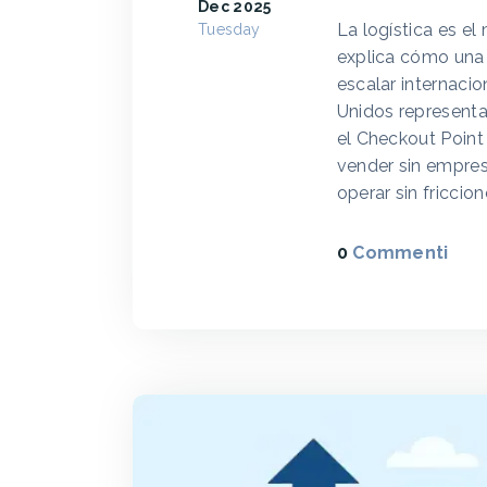
Dec 2025
La logística es e
Tuesday
explica cómo una e
escalar internaci
Unidos represent
el Checkout Point
vender sin empresa
operar sin friccion
0
Commenti