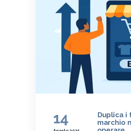
14
Duplica i 
marchio n
operare
Agosto 2025