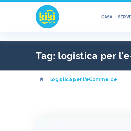
Vai
al
CASA
SERVI
contenuto
Tag:
logistica per 
logistica per l'eCommerce