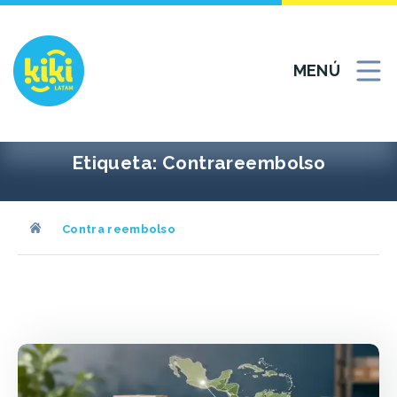
Ir
al
contenido
MENÚ
Etiqueta:
Contrareembolso
Contra reembolso