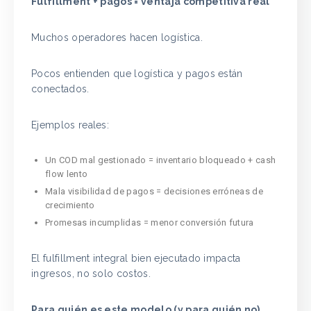
Fulfillment + pagos = ventaja competitiva real
Muchos operadores hacen logística.
Pocos entienden que logística y pagos están
conectados.
Ejemplos reales:
Un COD mal gestionado = inventario bloqueado + cash
flow lento
Mala visibilidad de pagos = decisiones erróneas de
crecimiento
Promesas incumplidas = menor conversión futura
El fulfillment integral bien ejecutado impacta
ingresos, no solo costos.
Para quién es este modelo (y para quién no)