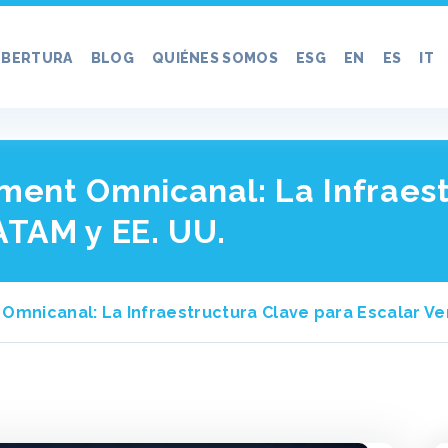
BERTURA
BLOG
QUIÉNES SOMOS
ESG
EN
ES
IT
ment Omnicanal: La Infraes
ATAM y EE. UU.
Omnicanal: La Infraestructura Clave para Escalar Ve