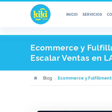
INICIO
SERVICIOS
CO
Ecommerce y Fulfill
Escalar Ventas en L
Blog
Ecommerce y Fulfillment 