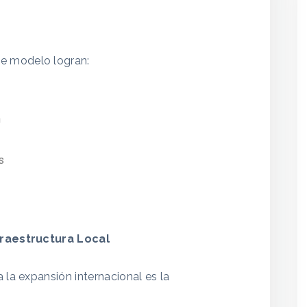
e modelo logran:
n
s
r
nfraestructura Local
 la expansión internacional es la