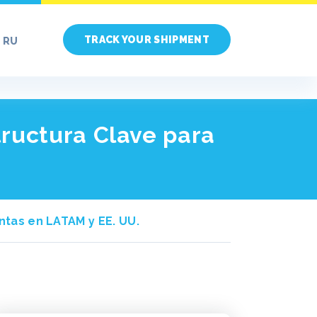
TRACK YOUR SHIPMENT
RU
tructura Clave para
ntas en LATAM y EE. UU.