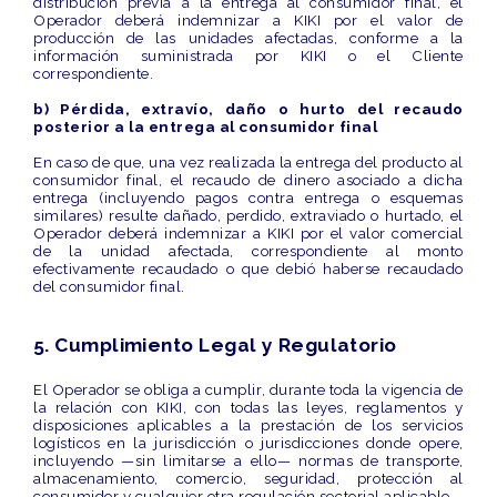
distribución previa a la entrega al consumidor final, el
Operador deberá indemnizar a KIKI por el valor de
producción de las unidades afectadas, conforme a la
información suministrada por KIKI o el Cliente
correspondiente.
b) Pérdida, extravío, daño o hurto del recaudo
posterior a la entrega al consumidor final
En caso de que, una vez realizada la entrega del producto al
consumidor final, el recaudo de dinero asociado a dicha
entrega (incluyendo pagos contra entrega o esquemas
similares) resulte dañado, perdido, extraviado o hurtado, el
Operador deberá indemnizar a KIKI por el
valor comercial
de la unidad afectada
, correspondiente al monto
efectivamente recaudado o que debió haberse recaudado
del consumidor final.
5. Cumplimiento Legal y Regulatorio
El Operador se obliga a cumplir, durante toda la vigencia de
la relación con KIKI, con
todas las leyes, reglamentos y
disposiciones aplicables
a la prestación de los servicios
logísticos en la jurisdicción o jurisdicciones donde opere,
incluyendo —sin limitarse a ello— normas de transporte,
almacenamiento, comercio, seguridad, protección al
consumidor y cualquier otra regulación sectorial aplicable.