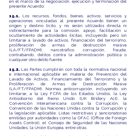
en el marco de la negociación, ejecución y terminación del
presente Acuerdo:
15.1.
Los recursos, fondos, bienes, activos, servicios y
operaciones vinculadas al presente Acuerdo tienen un
origen y destino lícito, y no serán utilizados directa ni
indirectamente para la comisión, apoyo, facilitación u
ocultamiento de actividades ilícitas, incluyendo pero sin
limitarse a lavado de activos, financiación del terrorismo,
proliferación de armas de destrucción masiva
(LA/FT/FPADM), narcotráfico, corrupción, fraude,
contrabando, delitos contra la administración pública o
cualquier otro delito fuente.
15.2.
Las Partes cumplirán con toda la normativa nacional
e internacional aplicable en materia de: Prevención del
Lavado de Activos, Financiamiento del Terrorismo y la
Proliferación de Armas de Destrucción Masiva
(LA/FT/FPADM); Normas anticorrupción, incluyendo, sin
limitarse, a la Ley FCPA de los Estados Unidos, la Ley
Antisoborno del Reino Unido (UK Bridery Act), la
Convención Interamericana contra la Corrupción, la
Convención de las Naciones Unidas contra la Corrupción y
la legislación aplicable; Listas restrictivas y sancionatorias
emitidas por autoridades como la OFAC (Office de Foreign
Assets Control), el Consejo de Seguridad de las Naciones
Unidades, la Unión Europea, entre otras.