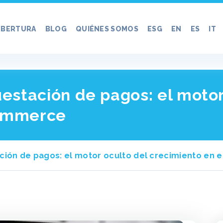
BERTURA
BLOG
QUIÉNES SOMOS
ESG
EN
ES
IT
uestación de pagos: el motor
commerce
ación de pagos: el motor oculto del crecimiento e