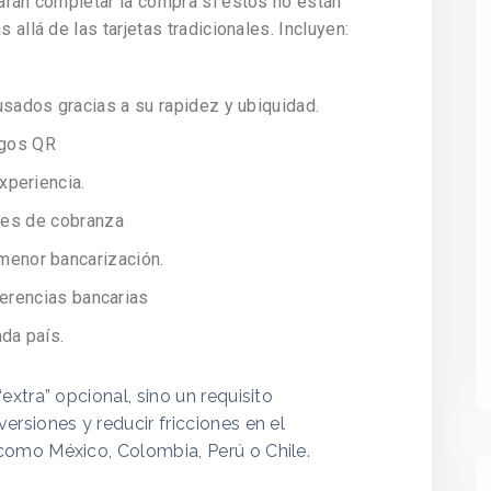
rán completar la compra si estos no están
llá de las tarjetas tradicionales. Incluyen:
usados gracias a su rapidez y ubiquidad.
agos QR
xperiencia.
des de cobranza
menor bancarización.
ferencias bancarias
da país.
xtra” opcional, sino un requisito
rsiones y reducir fricciones en el
omo México, Colombia, Perú o Chile.