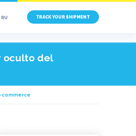
TRACK YOUR SHIPMENT
RU
 oculto del
n e-commerce