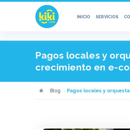
INICIO
SERVICIOS
CO
Pagos locales y orq
crecimiento en e-
Blog
Pagos locales y orquest