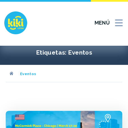
Ir
al
contenido
MENÚ
Etiquetas:
Eventos
Eventos